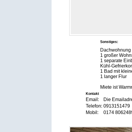
Sonstiges:
Dachwohnung 2
1 großer Wohns
1 separate Ein
Kühl-Gefrierko
1 Bad mit kle
1 langer Flur
Miete ist Warmm
Kontakt
Email:
Die Emailadre
Telefon:
091315147
Mobil:
0174 8062