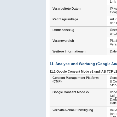
Link
Verarbeitete Daten
IP-A
Goog
Rechtsgrundlage
Art.
den 
Drittlandbezug
Über
und/
Verantwortlich
Plat
Vera
Weitere Informationen
Date
11. Analyse und Werbung (Google Ana
11.1 Google Consent Mode v2 und IAB TCF v2
Consent Management Platform
Goog
(CMP)
& Co
Stri
Google Consent Mode v2
Vor 
(
ad_
Dadu
Date
Verhalten ohne Einwilligung
Bei 
(ano