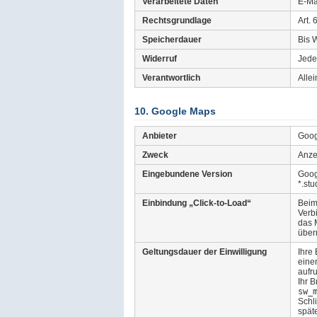
Verarbeitete Daten
E-Ma
Rechtsgrundlage
Art. 
Speicherdauer
Bis 
Widerruf
Jede
Verantwortlich
Allei
10. Google Maps
Anbieter
Goog
Zweck
Anze
Eingebundene Version
Goog
*.st
Einbindung „Click-to-Load“
Beim 
Verbi
das 
überm
Geltungsdauer der Einwilligung
Ihre 
eine
aufr
Ihr 
sw_
Schl
spät