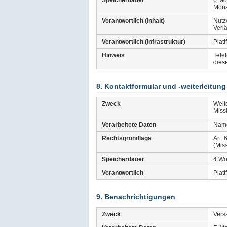
Speicherdauer
6 Mo
Monat
Verantwortlich (Inhalt)
Nutze
Verl
Verantwortlich (Infrastruktur)
Platt
Hinweis
Tele
dies
8. Kontaktformular und -weiterleitung
Zweck
Weit
Miss
Verarbeitete Daten
Name
Rechtsgrundlage
Art. 
(Mis
Speicherdauer
4 W
Verantwortlich
Platt
9. Benachrichtigungen
Zweck
Vers