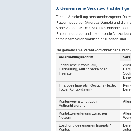
3. Gemeinsame Verantwortlichkeit ge
Für die Verarbeitung personenbezogener Daten
Plattformbetreiber (Andreas Damek) und die i
Sinne von Art. 26 DS-GVO. Dies entspricht der
Plattformbetreiber und inserierende Nutzer bei
gemeinsam Verantwortliche anzusehen sind.
Die gemeinsame Verantwortlichkeit bedeutet nich
Verarbeitungsschritt
Vera
Technische Infrastruktur,
Allei
Darstellung, Auffindbarkeit der
Dars
Inserate
Such
Deak
Inhalt des Inserats / Gesuchs (Texte,
Keine
Fotos, Kontaktdaten)
Bere
Kontenverwaltung, Login,
Allei
Authentifizierung
Kontaktweiterleitung zwischen
Allei
Nutzern
Weit
Löschung des eigenen Inserats /
Berei
Kontos
auto