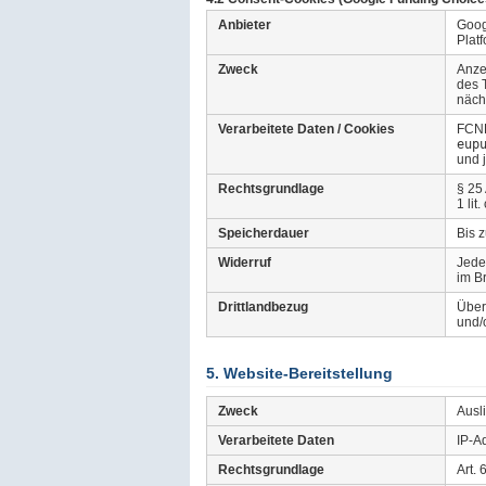
Anbieter
Goog
Plat
Zweck
Anze
des 
näch
Verarbeitete Daten / Cookies
FCNE
eup
und j
Rechtsgrundlage
§ 25
1 li
Speicherdauer
Bis 
Widerruf
Jede
im B
Drittlandbezug
Über
und/
5. Website-Bereitstellung
Zweck
Ausl
Verarbeitete Daten
IP-A
Rechtsgrundlage
Art. 