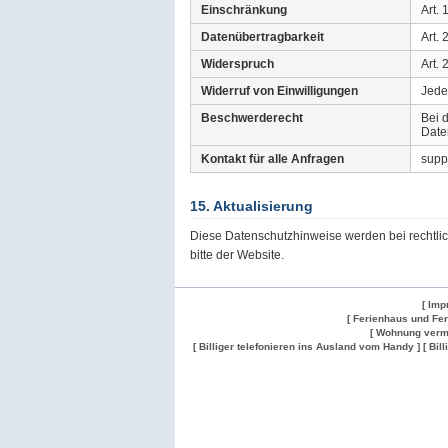
Einschränkung
Art.
Datenübertragbarkeit
Art.
Widerspruch
Art.
Widerruf von Einwilligungen
Jede
Beschwerderecht
Bei 
Date
Kontakt für alle Anfragen
supp
15. Aktualisierung
Diese Datenschutzhinweise werden bei rechtli
bitte der Website.
[ Imp
[ Ferienhaus und Fe
[ Wohnung verm
[ Billiger telefonieren ins Ausland vom Handy ]
[ Bil
Wohnung
Wohnung
Gesuch
Wohnungen