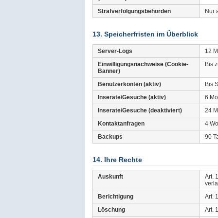
Strafverfolgungsbehörden
Nur 
13. Speicherfristen im Überblick
Server-Logs
12 M
Einwilligungsnachweise (Cookie-
Bis 
Banner)
Benutzerkonten (aktiv)
Bis S
Inserate/Gesuche (aktiv)
6 Mo
Inserate/Gesuche (deaktiviert)
24 Mo
Kontaktanfragen
4 W
Backups
90 T
14. Ihre Rechte
Auskunft
Art.
verl
Berichtigung
Art.
Löschung
Art.