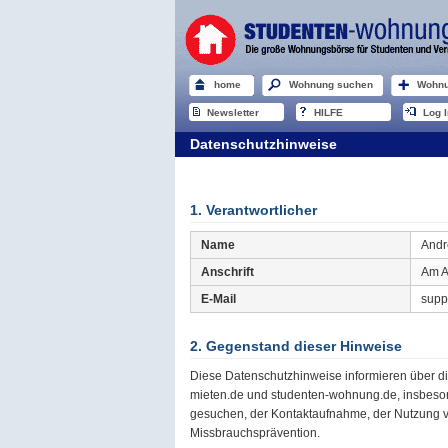
home
Wohnung suchen
Wohnu
Newsletter
HILFE
Log I
Datenschutzhinweise
1. Verantwortlicher
Name
And
Anschrift
Am A
E-Mail
supp
2. Gegenstand dieser Hinweise
Diese Datenschutzhinweise informieren über 
mieten.de und studenten-wohnung.de, insbeson
gesuchen, der Kontaktaufnahme, der Nutzung 
Missbrauchsprävention.