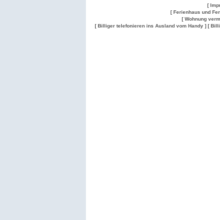
[ Imp
[ Ferienhaus und Fe
[ Wohnung verm
[ Billiger telefonieren ins Ausland vom Handy ]
[ Bil
Wohnung
Wohnung
Gesuch
Wohnungen