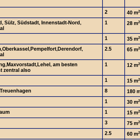
2
2
40 m
d, Sülz, Südstadt, Innenstadt-Nord,
1
2
28 m
al
1
2
35 m
,Oberkassel,Pempelfort,Derendorf,
2.5
2
65 m
al
g,Maxvorstadt,Lehel, am besten
1
2
12 m
 zentral also
1
2
15 m
/Treuenhagen
8
180 
1
2
30 m
baum
1
2
15 m
3
2
75 m
2.5
2
60 m