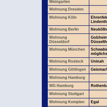
Weingarten
Wohnung Dresden
Wohnung Köln
Ehrenfel
Lindenth
Wohnung Berlin
Neukölln
Wohnung
Golzheim
Düsseldorf
Düsselth
Wohnung München
Schwabin
möglichst
Wohnung Rostock
Uninah
Wohnung Göttingen
Geismar
Wohnung Hamburg
WG Hamburg
Rothen
Wohnung Stuttgart
Wohnung Kempten
Egal