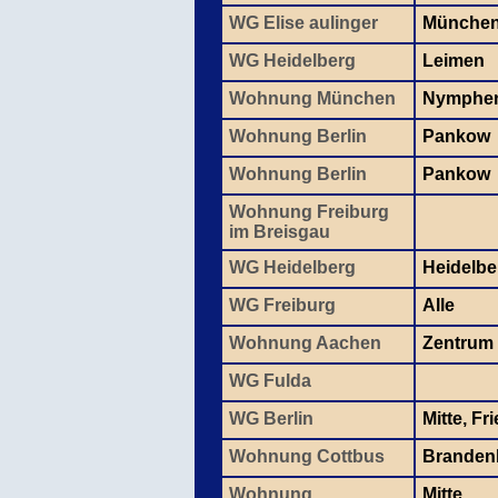
WG Elise aulinger
Münche
WG Heidelberg
Leimen
Wohnung München
Nymphe
Wohnung Berlin
Pankow
Wohnung Berlin
Pankow
Wohnung Freiburg
im Breisgau
WG Heidelberg
Heidelbe
WG Freiburg
Alle
Wohnung Aachen
Zentrum
WG Fulda
WG Berlin
Mitte, Fr
Wohnung Cottbus
Branden
Wohnung
Mitte