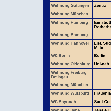
Wohnung Göttingen
Zentral
Wohnung München
Wohnung Hamburg
Eimsbütt
Rotherb
Wohnung Bamberg
Wohnung Hannover
List, Sü
Mitte
WG Berlin
Berlin
Wohnung Oldenburg
Uni-nah
Wohnung Freiburg
Breisgau
Wohnung München
Wohnung Würzburg
Frauenl
WG Bayreuth
Sant-Ge
Wohnung Jena
Jena + 