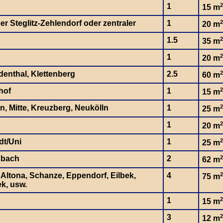
1
2
15 m
ber Steglitz-Zehlendorf oder zentraler
1
2
20 m
1.5
2
35 m
1
2
20 m
denthal, Klettenberg
2.5
2
60 m
hof
1
2
15 m
n, Mitte, Kreuzberg, Neukölln
1
2
25 m
1
2
20 m
dt/Uni
1
2
25 m
nbach
2
2
62 m
, Altona, Schanze, Eppendorf, Eilbek,
4
2
75 m
k, usw.
1
2
15 m
3
2
12 m