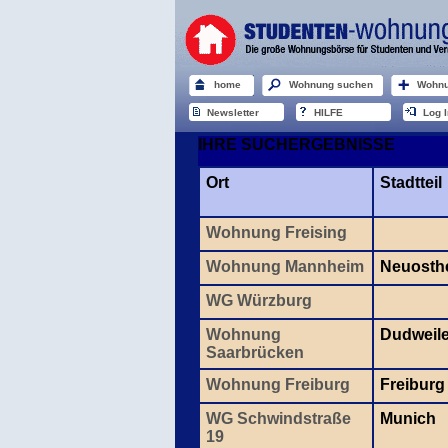
home
Wohnung suchen
Wohnu
Newsletter
HILFE
Log I
IHRE SUCHERGEBNISSE
Ort
Stadtteil
Wohnung Freising
Wohnung Mannheim
Neuosth
WG Würzburg
Wohnung
Dudweil
Saarbrücken
Wohnung Freiburg
Freiburg
WG Schwindstraße
Munich
19