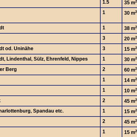
1.5
2
35 m
1
2
30 m
dt
1
2
38 m
3
2
20 m
dt od. Uninähe
3
2
15 m
t, Lindenthal, Sülz, Ehrenfeld, Nippes
1
2
30 m
er Berg
2
2
60 m
1
2
14 m
1
2
10 m
k
2
2
45 m
charlottenburg, Spandau etc.
1
2
15 m
2
2
45 m
1
2
15 m