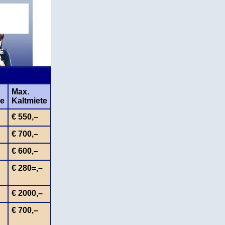
Max.
he
Kaltmiete
€ 550,–
€ 700,–
€ 600,–
€ 280=,–
€ 2000,–
€ 700,–