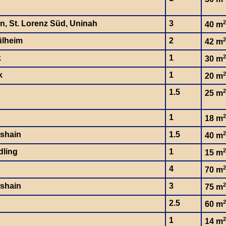
en, St. Lorenz Süd, Uninah
3
2
40 m
ülheim
2
2
42 m
k
1
2
30 m
k
1
2
20 m
1.5
2
25 m
1
2
18 m
hshain
1.5
2
40 m
dling
1
2
15 m
4
2
70 m
hshain
3
2
75 m
2.5
2
60 m
1
2
14 m