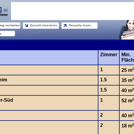
ng vermieten
Gesuch inserieren
Gesuche lesen
n
Zimmer
Min.
Fläc
1
2
25 m
eim
1.5
2
35 m
1.5
2
40 m
er-Süd
1
2
52 m
2
2
40 m
2
2
18 m