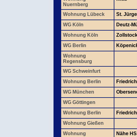
Nuernberg
Wohnung Lübeck
St. Jürg
WG Köln
Deutz-M
Wohnung Köln
Zollstoc
WG Berlin
Köpenic
Wohnung
Regensburg
WG Schweinfurt
Wohnung Berlin
Friedric
WG München
Obersen
WG Göttingen
Wohnung Berlin
Friedric
Wohnung Gießen
Wohnung
Nähe HS