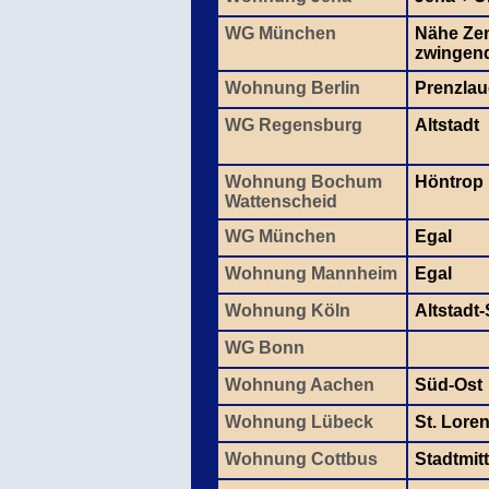
WG München
Nähe Zen
zwingen
Wohnung Berlin
Prenzlau
WG Regensburg
Altstadt
Wohnung Bochum
Höntrop
Wattenscheid
WG München
Egal
Wohnung Mannheim
Egal
Wohnung Köln
Altstadt
WG Bonn
Wohnung Aachen
Süd-Ost
Wohnung Lübeck
St. Lore
Wohnung Cottbus
Stadtmit