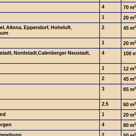
4
2
70 m
1
2
20 m
el, Altona, Eppendorf, Hoheluft,
2
2
45 m
aum
1
2
20 m
dstadt, Nordstadt,Calenberger Neustadt,
4
100 
1
2
12 m
2
2
45 m
3
2
65 m
2.5
2
60 m
and
1
2
20 m
orgen
4
2
80 m
Umgebung
2
2
50 m