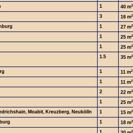
n
1
2
40 m
3
2
16 m
nburg
1
2
27 m
1
2
25 m
1
2
25 m
1.5
2
35 m
rg
1
2
11 m
1
2
11 m
2
2
22 m
1
2
25 m
iedrichshain, Moabit, Kreuzberg, Neukölln
1
2
15 m
burg
1
2
18 m
1
2
30 m