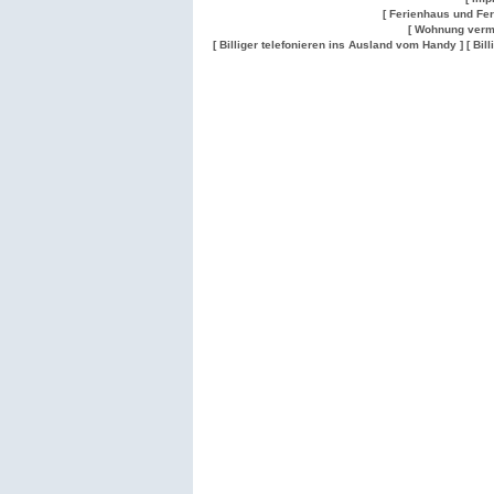
[ Ferienhaus und Fe
[ Wohnung verm
[ Billiger telefonieren ins Ausland vom Handy ]
[ Bil
Wohnung
Wohnung
Gesuch
Wohnungen