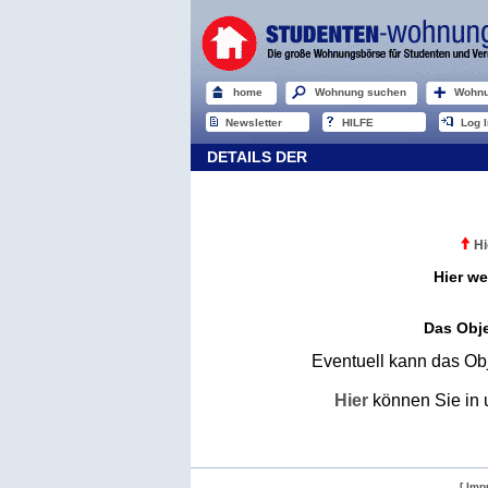
home
Wohnung suchen
Wohnu
Newsletter
HILFE
Log I
DETAILS DER
Hi
Hier we
Das Obje
Eventuell kann das Obj
Hier
können Sie in 
[ Imp