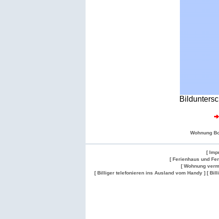
Bilduntersc
Wohnung B
[ Imp
[ Ferienhaus und Fe
[ Wohnung verm
[ Billiger telefonieren ins Ausland vom Handy ]
[ Bil
Wohnung
Wohnung
Gesuch
Wohnungen