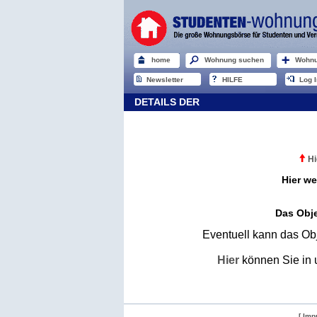
home
Wohnung suchen
Wohnu
Newsletter
HILFE
Log I
DETAILS DER
Hi
Hier we
Das Obje
Eventuell kann das Obj
Hier
können Sie in 
[ Imp