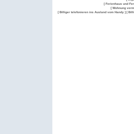
[ Ferienhaus und Fe
[ Wohnung verm
[ Billiger telefonieren ins Ausland vom Handy ]
[ Bil
Wohnung
Wohnung
Gesuch
Wohnungen