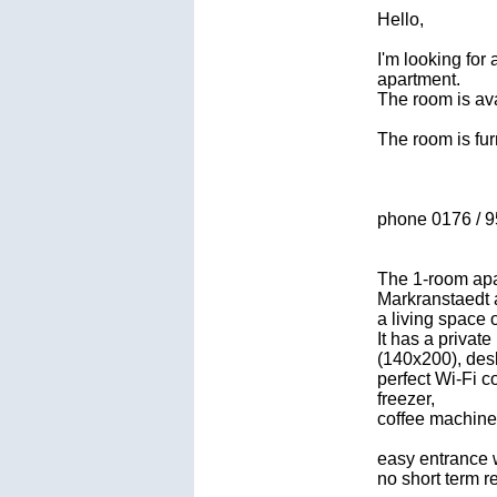
Hello,
I'm looking for
apartment.
The room is av
The room is furn
phone 0176 / 9
The 1-room apar
Markranstaedt 
a living space 
It has a privat
(140x200), desk
perfect Wi-Fi c
freezer,
coffee machine, 
easy entrance wi
no short term r