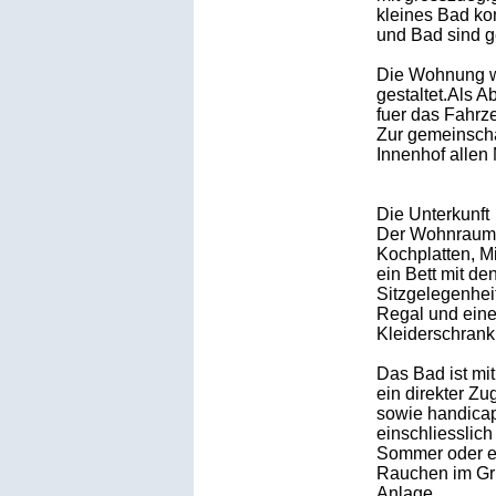
kleines Bad k
und Bad sind ge
Die Wohnung wu
gestaltet.Als A
fuer das Fahrze
Zur gemeinscha
Innenhof allen
Die Unterkunft
Der Wohnraum b
Kochplatten, M
ein Bett mit d
Sitzgelegenheit
Regal und eine
Kleiderschrank
Das Bad ist mi
ein direkter Zu
sowie handica
einschliesslich
Sommer oder e
Rauchen im Gru
Anlage