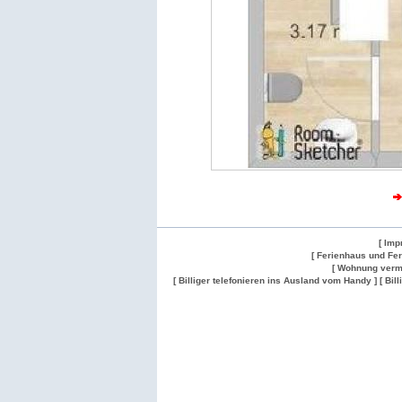
[ Imp
[ Ferienhaus und Fe
[ Wohnung verm
[ Billiger telefonieren ins Ausland vom Handy ]
[ Bil
Wohnung
Wohnung
Gesuch
Wohnungen