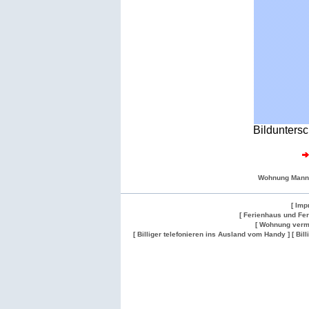
Bilduntersc
Wohnung Mann
[ Imp
[ Ferienhaus und Fe
[ Wohnung verm
[ Billiger telefonieren ins Ausland vom Handy ]
[ Bil
Wohnung
Wohnung
Gesuch
Wohnungen