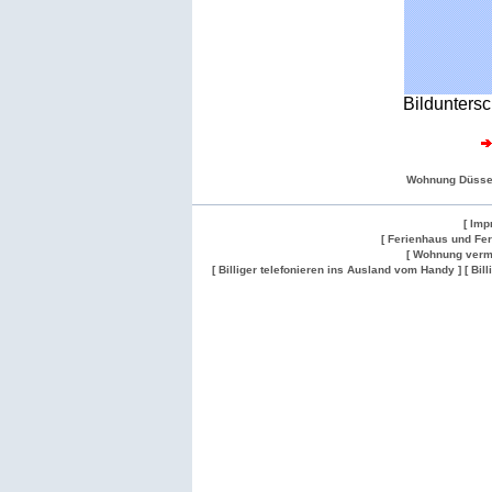
Bilduntersc
Wohnung Düsse
[ Imp
[ Ferienhaus und Fe
[ Wohnung verm
[ Billiger telefonieren ins Ausland vom Handy ]
[ Bil
Wohnung
Wohnung
Gesuch
Wohnungen