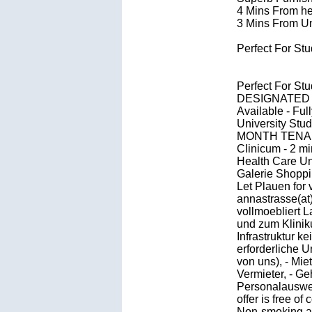
4 Mins From he
3 Mins From Un
Perfect For St
Perfect For St
DESIGNATED PA
Available - Ful
University Stu
MONTH TENANCY
Clinicum - 2 mi
Health Care Un
Galerie Shoppi
Let Plauen for 
annastrasse(at
vollmoebliert L
und zum Klini
Infrastruktur 
erforderliche U
von uns), - Mie
Vermieter, - G
Personalausweis
offer is free o
Non-smoking ap