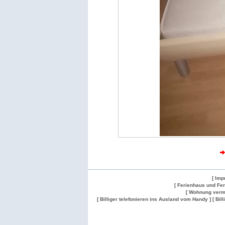
[ Imp
[ Ferienhaus und Fe
[ Wohnung verm
[ Billiger telefonieren ins Ausland vom Handy ]
[ Bil
Wohnung
Wohnung
Gesuch
Wohnungen