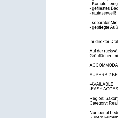
- Komplett ein
- gefliestes B
- raufaserweiß
- separater Mi
- gepflegte Au
Ihr direkter Dr
Auf der rückwä
Grünflächen mi
ACCOMMODAT
SUPERB 2 B
-AVAILABLE
-EASY ACCES
Region: Saxon
Category: Real
Number of bedr
Superb Furnish