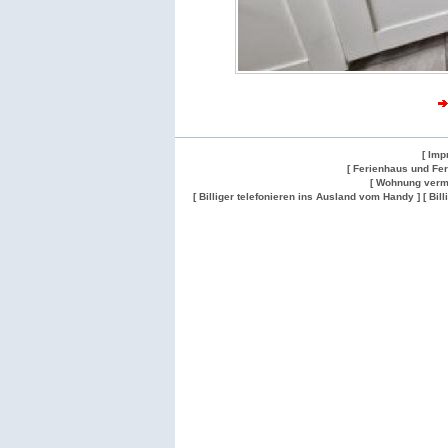
[ Imp
[ Ferienhaus und Fe
[ Wohnung verm
[ Billiger telefonieren ins Ausland vom Handy ]
[ Bil
Wohnung
Wohnung
Gesuch
Wohnungen