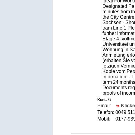
Ideal For Worki
Designated P
minutes from t
the City Centre
Sachsen - Shor
tram Line 1 Pl
further inform
Etage 4 -vollmo
Universitaet u
Wohnung in Sac
Anmietung erfor
(erhalten Sie v
jetzigen Vermi
Kopie vom Pers
information: - 
term 24 months
Documents requ
proofs of incom
Kontakt
Email:
Klicke
Telefon:
0049 51
Mobil:
0177-9