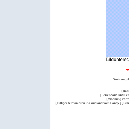
Bilduntersc
Wohnung 
[ Imp
[ Ferienhaus und Fe
[ Wohnung verm
[ Billiger telefonieren ins Ausland vom Handy ]
[ Bil
Wohnung
Wohnung
Gesuch
Wohnungen