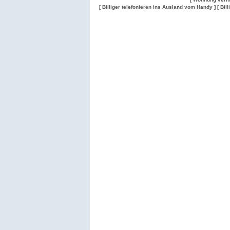
[ Billiger telefonieren ins Ausland vom Handy ]
[ Bil
Wohnung
Wohnung
Gesuch
Wohnungen