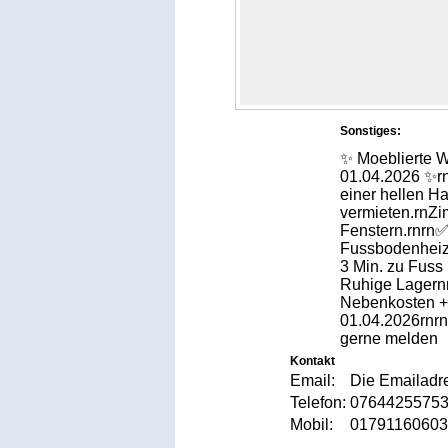
Sonstiges:
✨ Moeblierte W
01.04.2026 ✨rnr
einer hellen H
vermieten.rnZim
Fenstern.rnrn✅
Fussbodenheiz
3 Min. zu Fuss
Ruhige Lagernr
Nebenkosten + 
01.04.2026rnrn
gerne melden
Kontakt
Email:
Die Emailadre
Telefon:
076442557
Mobil:
017911606