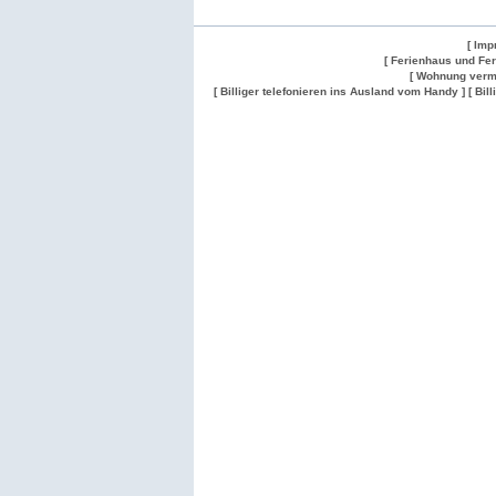
[ Imp
[ Ferienhaus und Fe
[ Wohnung verm
[ Billiger telefonieren ins Ausland vom Handy ]
[ Bil
Wohnung
Wohnung
Gesuch
Wohnungen