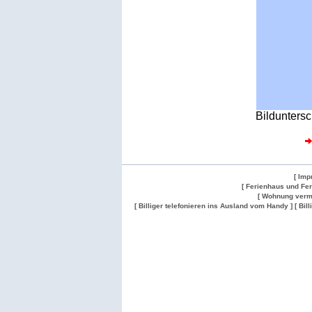
Bilduntersc
[ Imp
[ Ferienhaus und Fe
[ Wohnung verm
[ Billiger telefonieren ins Ausland vom Handy ]
[ Bil
Wohnung
Wohnung
Gesuch
Wohnungen