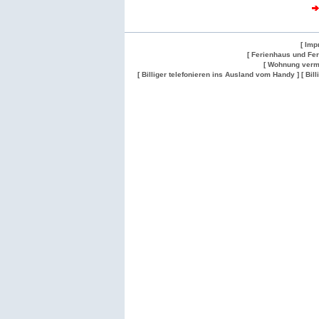
[ Imp
[ Ferienhaus und Fe
[ Wohnung verm
[ Billiger telefonieren ins Ausland vom Handy ]
[ Bil
Wohnung
Wohnung
Gesuch
Wohnungen