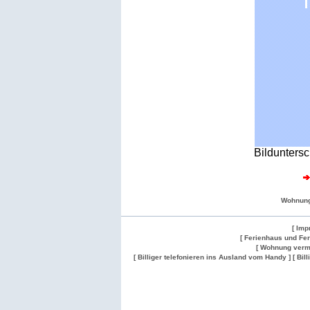
Bilduntersc
Wohnung
[ Imp
[ Ferienhaus und Fe
[ Wohnung verm
[ Billiger telefonieren ins Ausland vom Handy ]
[ Bil
Wohnung
Wohnung
Gesuch
Wohnungen