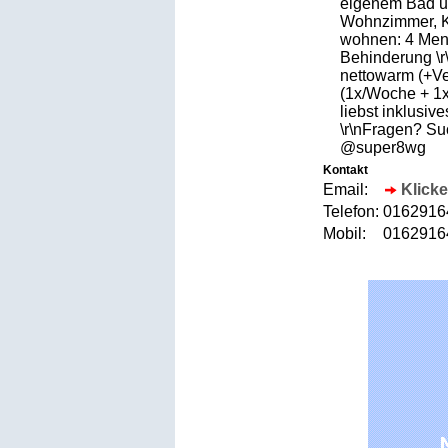
eigenem Bad un
Wohnzimmer, Kü
wohnen: 4 Men
Behinderung \r
nettowarm (+Ve
(1x/Woche + 1x
liebst inklusiv
\r\nFragen? S
@super8wg
Kontakt
Email:
Klicke
Telefon:
016291
Mobil:
016291