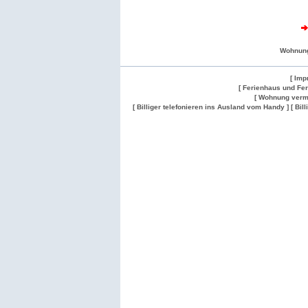
Wohnun
[ Imp
[ Ferienhaus und Fe
[ Wohnung verm
[ Billiger telefonieren ins Ausland vom Handy ]
[ Bil
Wohnung
Wohnung
Gesuch
Wohnungen