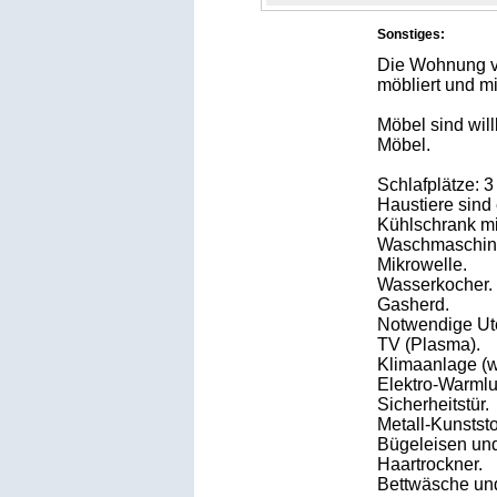
Sonstiges:
Die Wohnung ve
möbliert und mi
Möbel sind wil
Möbel.
Schlafplätze: 
Haustiere sind 
Kühlschrank mit
Waschmaschin
Mikrowelle.
Wasserkocher.
Gasherd.
Notwendige Ute
TV (Plasma).
Klimaanlage (w
Elektro-Warmlu
Sicherheitstür.
Metall-Kunststo
Bügeleisen und
Haartrockner.
Bettwäsche un