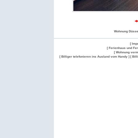
Wohnung Düsse
[ Imp
[ Ferienhaus und Fe
[ Wohnung verm
[ Billiger telefonieren ins Ausland vom Handy ]
[ Bil
Wohnung
Wohnung
Gesuch
Wohnungen