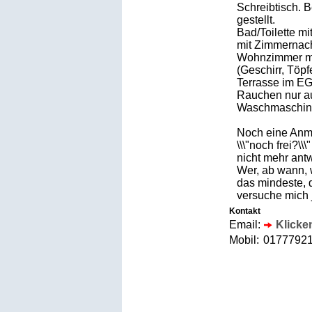
Schreibtisch. 
gestellt.
Bad/Toilette m
mit Zimmernac
Wohnzimmer m.
(Geschirr, Töp
Terrasse im EG
Rauchen nur au
Waschmaschine
Noch eine Anm
\\\"noch frei?\
nicht mehr ant
Wer, ab wann, 
das mindeste, 
versuche mich 
Kontakt
Email:
Klicke
Mobil:
017779