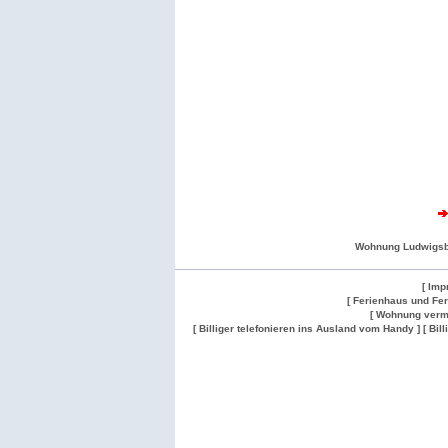
Wohnung Ludwigs
[ Imp
[ Ferienhaus und Fe
[ Wohnung verm
[ Billiger telefonieren ins Ausland vom Handy ]
[ Bil
Wohnung
Wohnung
Gesuch
Wohnungen