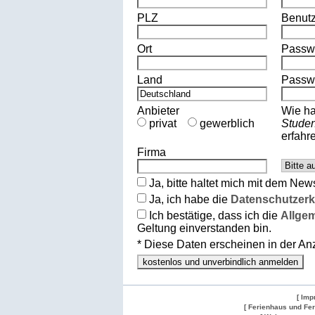
PLZ
Benut
Ort
Passw
Land
Passwo
Anbieter
Wie ha
privat
gewerblich
Stude
erfahr
Firma
Ja, bitte haltet mich mit dem New
Ja, ich habe die
Datenschutzerk
Ich bestätige, dass ich die
Allge
Geltung einverstanden bin.
* Diese Daten erscheinen in der A
[ Imp
[ Ferienhaus und Fe