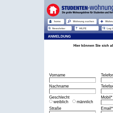
home
Wohnung suchen
Wohnu
Newsletter
HILFE
Log I
ANMELDUNG
Hier können Sie sich a
Vorname
Telefo
Nachname
Telefa
Geschlecht
Mobil*
weiblich
männlich
Straße
Email*