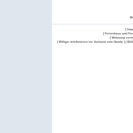
W
[ Imp
[ Ferienhaus und Fe
[ Wohnung verm
[ Billiger telefonieren ins Ausland vom Handy ]
[ Bil
Wohnung
Wohnung
Gesuch
Wohnungen