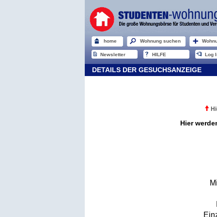
home
Wohnung suchen
Wohnu
Newsletter
HILFE
Log I
DETAILS DER GESUCHSANZEIGE
Hi
Hier werde
M
Ein