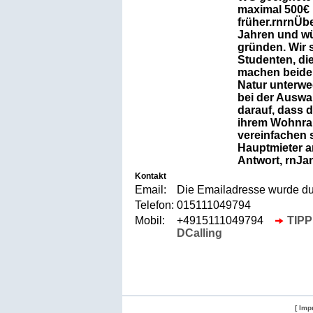
maximal 500€ 
früher.rnrnÜbe
Jahren und w
gründen. Wir 
Studenten, di
machen beide 
Natur unterw
bei der Auswa
darauf, dass d
ihrem Wohnra
vereinfachen 
Hauptmieter a
Antwort, rnJa
Kontakt
Email:
Die Emailadresse wurde dur
Telefon:
015111049794
Mobil:
+4915111049794
TIPP:
DCalling
[ Imp