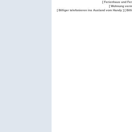
[ Ferienhaus und Fe
[ Wohnung verm
[ Billiger telefonieren ins Ausland vom Handy ]
[ Bil
Wohnung
Wohnung
Gesuch
Wohnungen