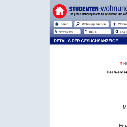
home
Wohnung suchen
Wohnu
Newsletter
HILFE
Log I
DETAILS DER GESUCHSANZEIGE
Hi
Hier werde
M
Ein