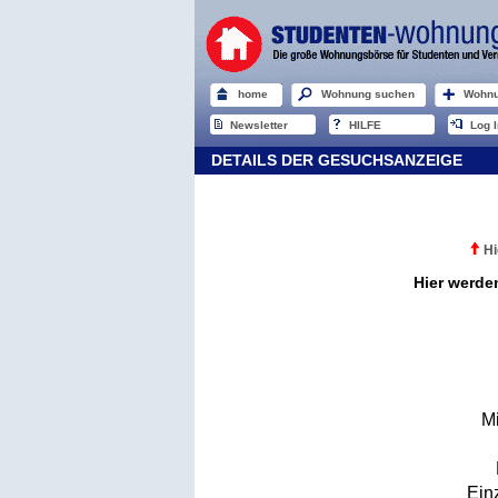
home
Wohnung suchen
Wohnu
Newsletter
HILFE
Log I
DETAILS DER GESUCHSANZEIGE
Hi
Hier werde
M
Ein