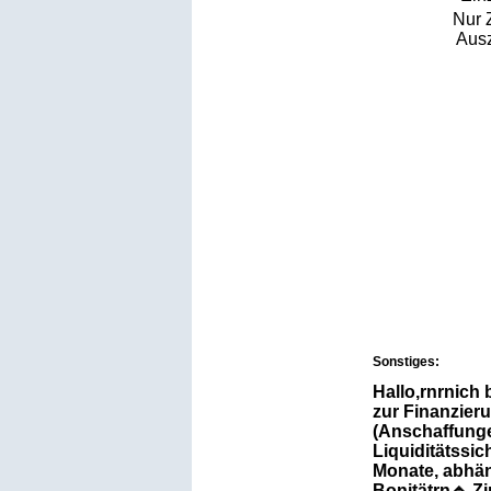
Nur 
Ausz
Sonstiges:
Hallo,rnrnich 
zur Finanzieru
(Anschaffunge
Liquiditätssic
Monate, abhän
Bonitätrn🔹 Zi