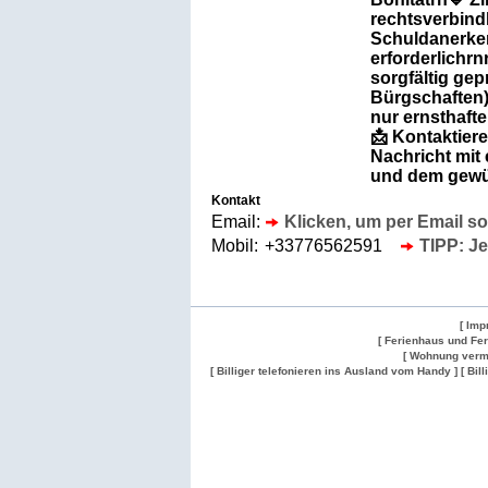
rechtsverbind
Schuldanerkenn
erforderlichr
sorgfältig gep
Bürgschaften).
nur ernsthaft
📩 Kontaktiere
Nachricht mit 
und dem gewü
Kontakt
Email:
Klicken, um per Email s
Mobil:
+33776562591
TIPP: Je
[ Imp
[ Ferienhaus und Fe
[ Wohnung verm
[ Billiger telefonieren ins Ausland vom Handy ]
[ Bil
Wohnung
Wohnung
Gesuch
Wohnungen