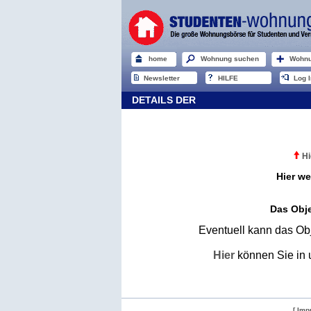
home
Wohnung suchen
Wohnu
Newsletter
HILFE
Log I
DETAILS DER
Hi
Hier we
Das Obje
Eventuell kann das Obj
Hier
können Sie in 
[ Imp