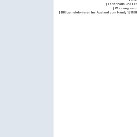
[ Ferienhaus und Fe
[ Wohnung verm
[ Billiger telefonieren ins Ausland vom Handy ]
[ Bil
Wohnung
Wohnung
Gesuch
Wohnungen