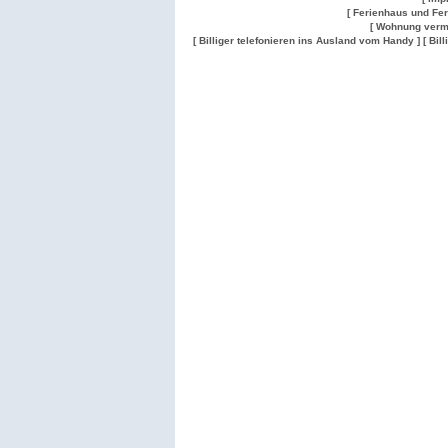
[ Ferienhaus und Fe
[ Wohnung verm
[ Billiger telefonieren ins Ausland vom Handy ]
[ Bil
Wohnung
Wohnung
Gesuch
Wohnungen