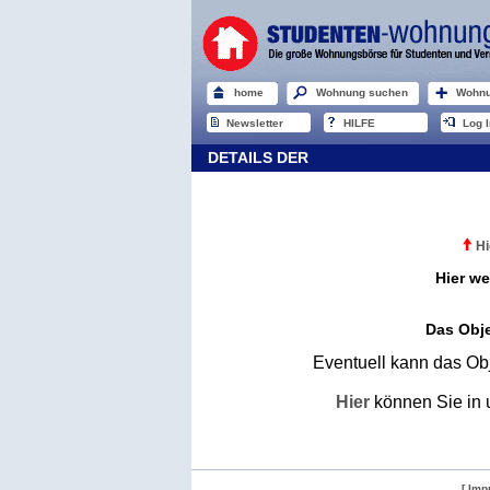
home
Wohnung suchen
Wohnu
Newsletter
HILFE
Log I
DETAILS DER
Hi
Hier we
Das Obje
Eventuell kann das Obj
Hier
können Sie in 
[ Imp