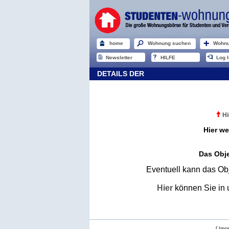
home
Wohnung suchen
Wohnu
Newsletter
HILFE
Log I
DETAILS DER
Hi
Hier we
Das Obje
Eventuell kann das Obj
Hier
können Sie in 
[ Imp