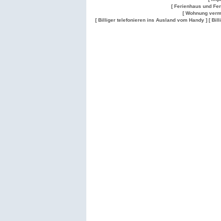
[ Ferienhaus und Fe
[ Wohnung verm
[ Billiger telefonieren ins Ausland vom Handy ]
[ Bil
Wohnung
Wohnung
Gesuch
Wohnungen