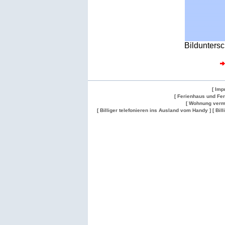
Bilduntersc
[ Imp
[ Ferienhaus und Fe
[ Wohnung verm
[ Billiger telefonieren ins Ausland vom Handy ]
[ Bil
Wohnung
Wohnung
Gesuch
Wohnungen