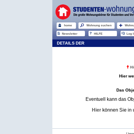
home
Wohnung suchen
Wohnu
Newsletter
HILFE
Log I
DETAILS DER
Hi
Hier we
Das Obje
Eventuell kann das Obj
Hier
können Sie in 
[ Imp