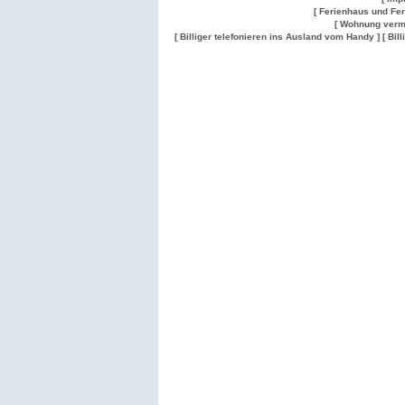
[ Ferienhaus und Fe
[ Wohnung verm
[ Billiger telefonieren ins Ausland vom Handy ]
[ Bil
Wohnung
Wohnung
Gesuch
Wohnungen