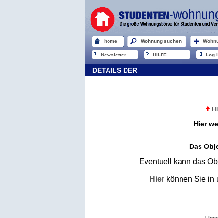
home
Wohnung suchen
Wohnu
Newsletter
HILFE
Log I
DETAILS DER
Hi
Hier we
Das Obje
Eventuell kann das Obj
Hier
können Sie in 
[ Imp