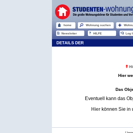
home
Wohnung suchen
Wohnu
Newsletter
HILFE
Log I
DETAILS DER
Hi
Hier we
Das Obje
Eventuell kann das Obj
Hier
können Sie in 
[ Imp