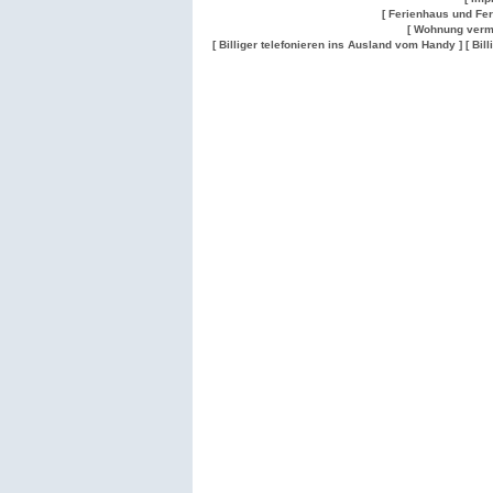
[ Ferienhaus und Fe
[ Wohnung verm
[ Billiger telefonieren ins Ausland vom Handy ]
[ Bil
Wohnung
Wohnung
Gesuch
Wohnungen