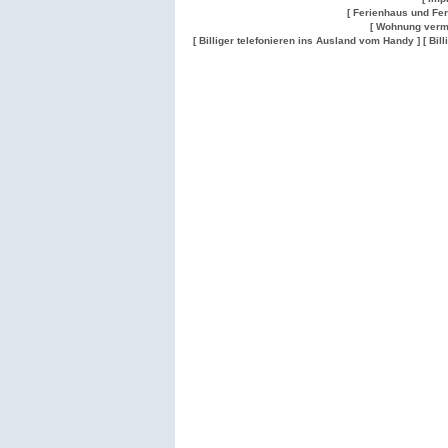
[ Ferienhaus und Fe
[ Wohnung verm
[ Billiger telefonieren ins Ausland vom Handy ]
[ Bil
Wohnung
Wohnung
Gesuch
Wohnungen