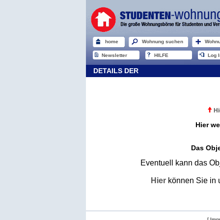
home
Wohnung suchen
Wohnu
Newsletter
HILFE
Log I
DETAILS DER
Hi
Hier we
Das Obje
Eventuell kann das Obj
Hier
können Sie in 
[ Imp