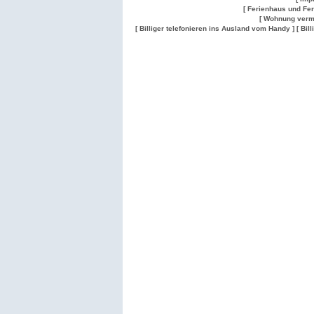
[ Ferienhaus und Fe
[ Wohnung verm
[ Billiger telefonieren ins Ausland vom Handy ]
[ Bil
Wohnung
Wohnung
Gesuch
Wohnungen