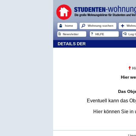
home
Wohnung suchen
Wohnu
Newsletter
HILFE
Log I
DETAILS DER
Hi
Hier we
Das Obje
Eventuell kann das Obj
Hier
können Sie in 
[ Imp