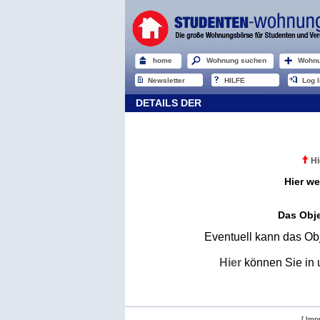
home
Wohnung suchen
Wohnu
Newsletter
HILFE
Log I
DETAILS DER
Hi
Hier we
Das Obje
Eventuell kann das Obj
Hier
können Sie in 
[ Imp