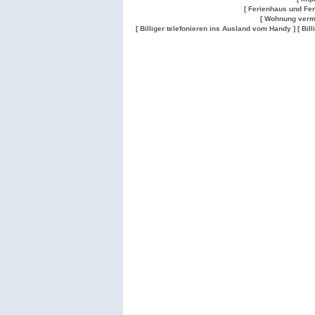
[ Ferienhaus und Fe
[ Wohnung verm
[ Billiger telefonieren ins Ausland vom Handy ]
[ Bil
Wohnung
Wohnung
Gesuch
Wohnungen