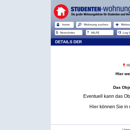
home
Wohnung suchen
Wohnu
Newsletter
HILFE
Log I
DETAILS DER
Hi
Hier we
Das Obje
Eventuell kann das Obj
Hier
können Sie in 
[ Imp