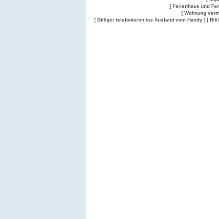
[ Ferienhaus und Fe
[ Wohnung verm
[ Billiger telefonieren ins Ausland vom Handy ]
[ Bil
Wohnung
Wohnung
Gesuch
Wohnungen