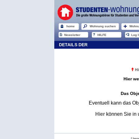
home
Wohnung suchen
Wohnu
Newsletter
HILFE
Log I
DETAILS DER
Hi
Hier we
Das Obje
Eventuell kann das Obj
Hier
können Sie in 
[ Imp