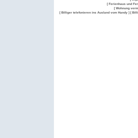
[ Ferienhaus und Fe
[ Wohnung verm
[ Billiger telefonieren ins Ausland vom Handy ]
[ Bil
Wohnung
Wohnung
Gesuch
Wohnungen