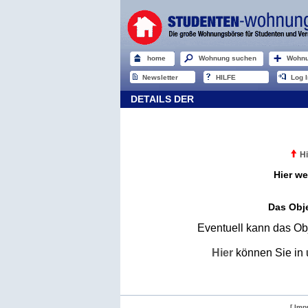
home
Wohnung suchen
Wohnu
Newsletter
HILFE
Log I
DETAILS DER
Hi
Hier we
Das Obje
Eventuell kann das Obj
Hier
können Sie in 
[ Imp