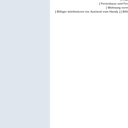
[ Ferienhaus und Fe
[ Wohnung verm
[ Billiger telefonieren ins Ausland vom Handy ]
[ Bil
Wohnung
Wohnung
Gesuch
Wohnungen