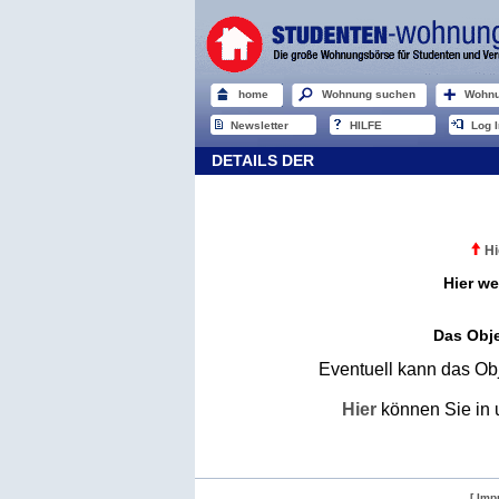
home
Wohnung suchen
Wohnu
Newsletter
HILFE
Log I
DETAILS DER
Hi
Hier we
Das Obje
Eventuell kann das Obj
Hier
können Sie in 
[ Imp