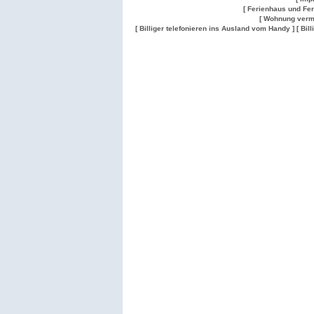
[ Ferienhaus und Fe
[ Wohnung verm
[ Billiger telefonieren ins Ausland vom Handy ]
[ Bil
Wohnung
Wohnung
Gesuch
Wohnungen