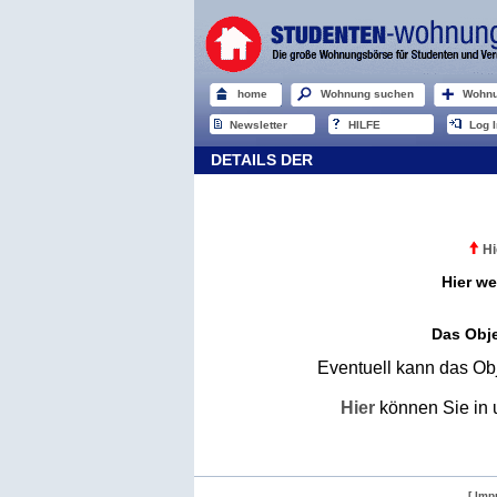
home
Wohnung suchen
Wohnu
Newsletter
HILFE
Log I
DETAILS DER
Hi
Hier we
Das Obje
Eventuell kann das Obj
Hier
können Sie in 
[ Imp