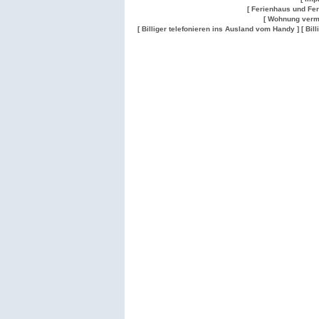
[ Ferienhaus und Fe
[ Wohnung verm
[ Billiger telefonieren ins Ausland vom Handy ]
[ Bil
Wohnung
Wohnung
Gesuch
Wohnungen