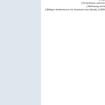
[ Ferienhaus und Fe
[ Wohnung verm
[ Billiger telefonieren ins Ausland vom Handy ]
[ Bil
Wohnung
Wohnung
Gesuch
Wohnungen