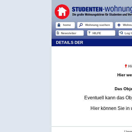
home
Wohnung suchen
Wohnu
Newsletter
HILFE
Log I
DETAILS DER
Hi
Hier we
Das Obje
Eventuell kann das Obj
Hier
können Sie in 
[ Imp