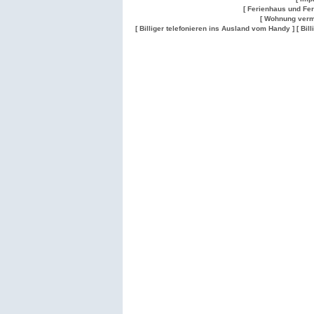
[ Ferienhaus und Fe
[ Wohnung verm
[ Billiger telefonieren ins Ausland vom Handy ]
[ Bil
Wohnung
Wohnung
Gesuch
Wohnungen