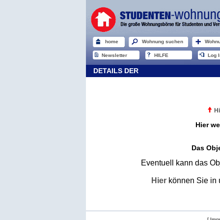
home
Wohnung suchen
Wohnu
Newsletter
HILFE
Log I
DETAILS DER
Hi
Hier we
Das Obje
Eventuell kann das Obj
Hier
können Sie in 
[ Imp