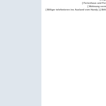
[ Ferienhaus und Fe
[ Wohnung verm
[ Billiger telefonieren ins Ausland vom Handy ]
[ Bil
Wohnung
Wohnung
Gesuch
Wohnungen