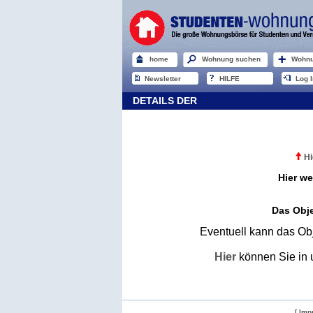
home
Wohnung suchen
Wohnu
Newsletter
HILFE
Log I
DETAILS DER
Hi
Hier we
Das Obje
Eventuell kann das Obj
Hier
können Sie in 
[ Imp