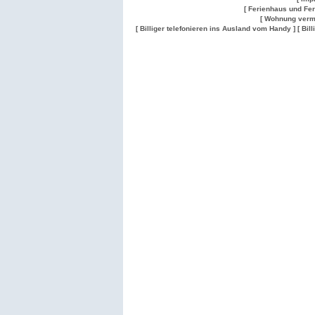
[ Ferienhaus und Fe
[ Wohnung verm
[ Billiger telefonieren ins Ausland vom Handy ]
[ Bil
Wohnung
Wohnung
Gesuch
Wohnungen