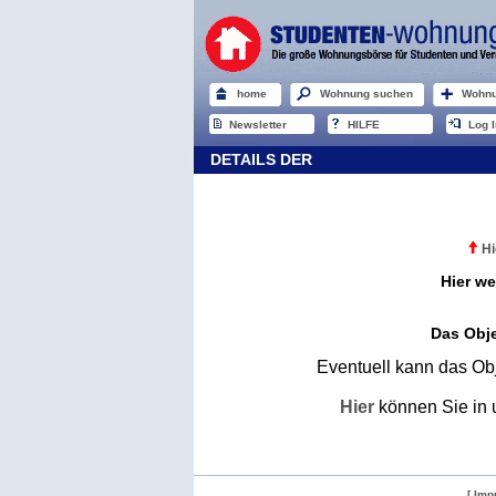
home
Wohnung suchen
Wohnu
Newsletter
HILFE
Log I
DETAILS DER
Hi
Hier we
Das Obje
Eventuell kann das Obj
Hier
können Sie in 
[ Imp