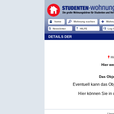
home
Wohnung suchen
Wohnu
Newsletter
HILFE
Log I
DETAILS DER
Hi
Hier we
Das Obje
Eventuell kann das Obj
Hier
können Sie in 
[ Imp