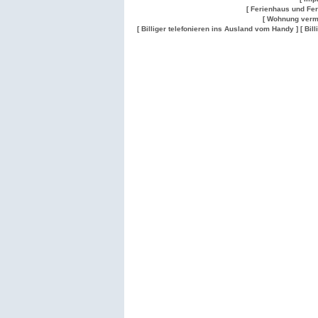
[ Ferienhaus und Fe
[ Wohnung verm
[ Billiger telefonieren ins Ausland vom Handy ]
[ Bil
Wohnung
Wohnung
Gesuch
Wohnungen