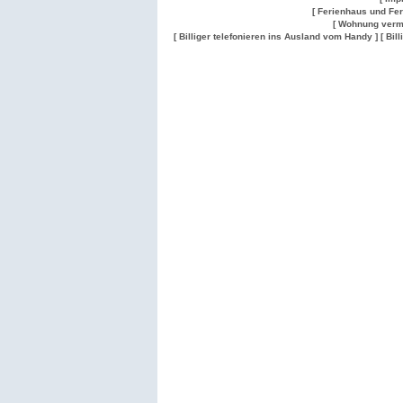
[ Ferienhaus und Fe
[ Wohnung verm
[ Billiger telefonieren ins Ausland vom Handy ]
[ Bil
Wohnung
Wohnung
Gesuch
Wohnungen