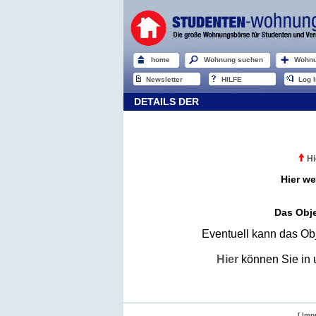
home
Wohnung suchen
Wohnu
Newsletter
HILFE
Log I
DETAILS DER
Hi
Hier we
Das Obje
Eventuell kann das Obj
Hier
können Sie in 
[ Imp