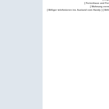
[ Ferienhaus und Fe
[ Wohnung verm
[ Billiger telefonieren ins Ausland vom Handy ]
[ Bil
Wohnung
Wohnung
Gesuch
Wohnungen