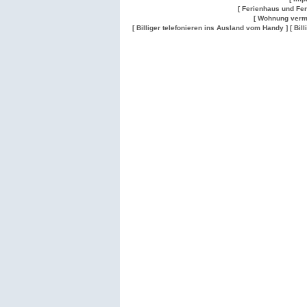
[ Ferienhaus und Fe
[ Wohnung verm
[ Billiger telefonieren ins Ausland vom Handy ]
[ Bil
Wohnung
Wohnung
Gesuch
Wohnungen