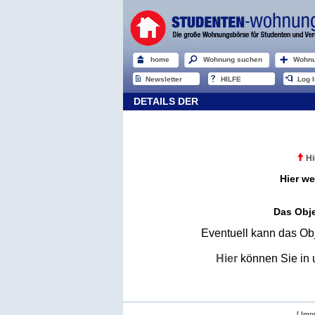
home
Wohnung suchen
Wohnu
Newsletter
HILFE
Log I
DETAILS DER
Hi
Hier we
Das Obje
Eventuell kann das Obj
Hier
können Sie in 
[ Imp