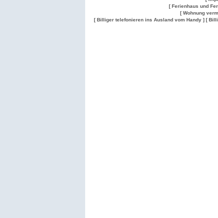
[ Ferienhaus und Fe
[ Wohnung verm
[ Billiger telefonieren ins Ausland vom Handy ]
[ Bil
Wohnung
Wohnung
Gesuch
Wohnungen