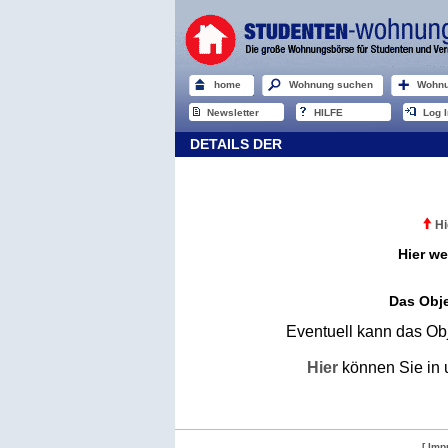
home
Wohnung suchen
Wohnu
Newsletter
HILFE
Log I
DETAILS DER
Hi
Hier we
Das Obje
Eventuell kann das Obj
Hier
können Sie in 
[ Imp