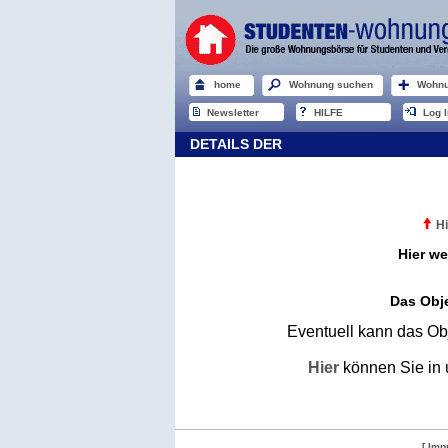
home
Wohnung suchen
Wohnu
Newsletter
HILFE
Log I
DETAILS DER
Hi
Hier we
Das Obje
Eventuell kann das Obj
Hier
können Sie in 
[ Imp