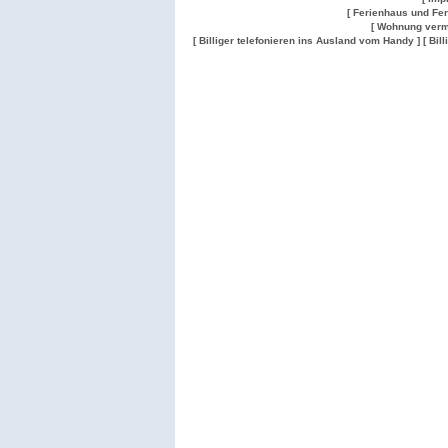
[ Ferienhaus und Fe
[ Wohnung verm
[ Billiger telefonieren ins Ausland vom Handy ]
[ Bil
Wohnung
Wohnung
Gesuch
Wohnungen